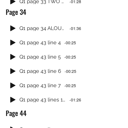
Q1 page 33 TWO STRING JIG
-01:28
Page 34
Q1 page 34 ALOUETTE
-01:36
Q1 page 43 line 4
-00:25
Q1 page 43 line 5
-00:25
Q1 page 43 line 6
-00:25
Q1 page 43 line 7
-00:25
Q1 page 43 lines 1-7
-01:26
Page 44