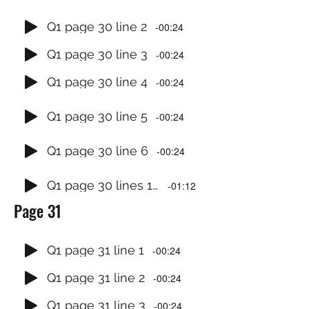
Q1 page 30 line 2
-00:24
Q1 page 30 line 3
-00:24
Q1 page 30 line 4
-00:24
Q1 page 30 line 5
-00:24
Q1 page 30 line 6
-00:24
Q1 page 30 lines 1-6
-01:12
Page 31
Q1 page 31 line 1
-00:24
Q1 page 31 line 2
-00:24
Q1 page 31 line 3
-00:24